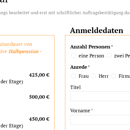
gs bearbeitet und erst mit schriftlicher Auftragsbestätigung d
Anmeldedaten
eminardauer von
Anzahl Personen
*
sive
Halbpension -
eine Person
zwei P
Anrede
*
425,00 €
Frau
Herr
Firm
der Etage)
Titel
500,00 €
Vorname
*
450,00 €
der Etage)