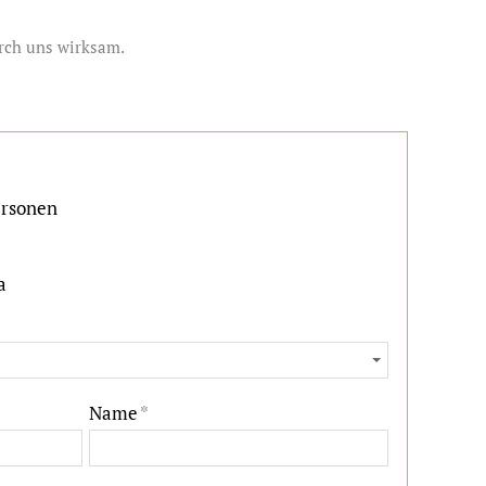
urch uns wirksam.
ersonen
a
Name
*