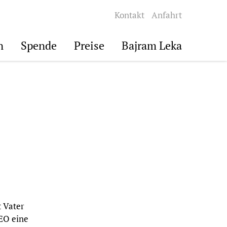
Kontakt
Anfahrt
n
Spende
Preise
Bajram Leka
t Vater
CEO eine