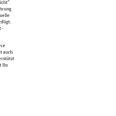
icht“
ahrung
uelle
nfügt.
 -
ere
it auch
erstützt
 Ihr