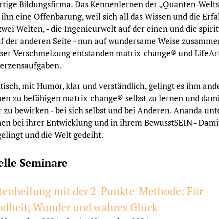
rtige Bildungsfirma. Das Kennenlernen der „Quanten-Welts
 ihn eine Offenbarung, weil sich all das Wissen und die Erf
zwei Welten, - die Ingenieurwelt auf der einen und die spirit
uf der anderen Seite - nun auf wundersame Weise zusamme
eser Verschmelzung entstanden matrix-change® und LifeArt
Herzensaufgaben.
isch, mit Humor, klar und verständlich, gelingt es ihm and
en zu befähigen matrix-change® selbst zu lernen und dam
zu bewirken - bei sich selbst und bei Anderen. Ananda unt
n bei ihrer Entwicklung und in ihrem BewusstSEIN - Damit
elingt und die Welt gedeiht.
elle Seminare
enheilung mit der 2-Punkte-Methode: Für
dheit, Wunder und wahres Glück