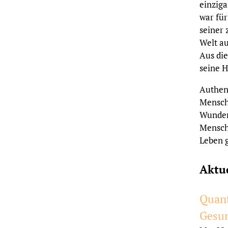
einziga
war für
seiner 
Welt a
Aus di
seine 
Authent
Mensch
Wunder 
Mensche
Leben g
Aktu
Quant
Gesun