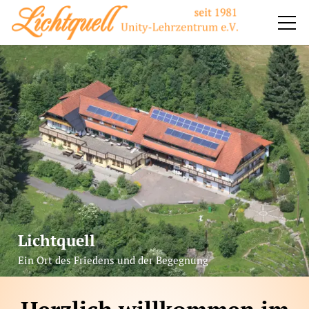
Impuls
Impressionen
Seminare
Verein
Spende
Lichtquell
Preise
Ein Ort des Friedens und der Begegnung
Bajram Leka